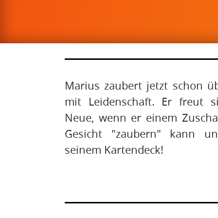
K
e hier für no
lick
Marius zaubert jetzt schon ü
mit Leidenschaft. Er freut 
Neue, wenn er einem Zuschau
Gesicht "zaubern" kann un
seinem Kartendeck!